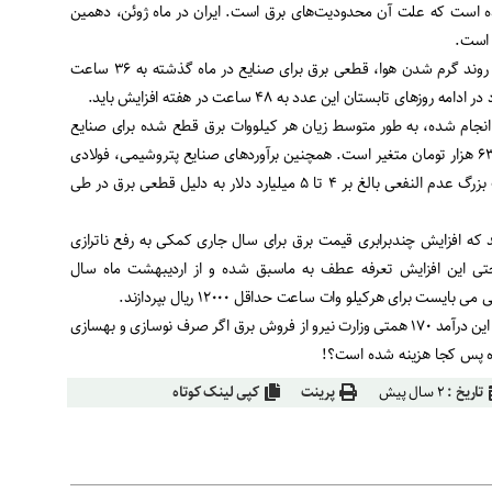
کمتر از ماه می ۲۰۲۴ بوده است که علت آن محدودیت‌های برق است. ایران در ماه ژوئن، دهمین
ه است.
همچنین گفتنی است با افزایش روند گرم شدن هوا، قطعی برق برای صنایع در ماه گذشته به ٣۶ ساعت
ای تابستان این عدد به ۴٨ ساعت در هفته افزایش باید.
ام‌ شده، به ‌طور متوسط زیان هر کیلووات برق قطع‌ شده برای صنایع
مختلف در کشور بین ۷ هزار تا ۶۳ هزار تومان متغیر است. همچنین برآوردهای صنایع پتروشیمی، فولادی
و سیمانی نشان ‌دهنده خسارت بزرگ عدم ‌النفعی بالغ بر ۴ تا ۵ میلیارد دلار به دلیل قطعی برق در طی
د که افزایش چندبرابری قیمت برق برای سال جاری کمکی به رفع ناترازی
تی این افزایش تعرفه عطف به ماسبق شده و از اردیبهشت ماه سال
ست برای هرکیلو وات ساعت حداقل ١٢٠٠٠ ریال بپردازند.
حال سوال اساسی اینجاست که این درآمد ١٧٠ همتی وزارت نیرو از فروش برق اگر صرف نوسازی و بهسازی
 پس کجا هزینه‌ شده است؟!
تاریخ :
۲ سال پیش
پرینت
کپی لینک کوتاه