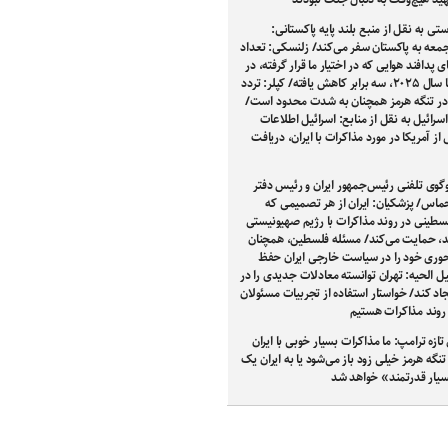
ستی به نقل از منبع بلند پایه پاکستانی:
معه به پاکستان سفر می‌کند/ زلنسکی: تعداد
پدافند هوایی که در اختیار ما قرار گرفته، در
مقایسه با سال ۲۰۲۵، سه برابر کاهش یافته/ کپلر: تردد
در تنگه هرمز همچنان به‌ شدت محدود است/
انال ۱۲ اسرائیل به نقل از منابع: اسرائیل اطلاعات
ز آمریکا در مورد مذاکرات با ایران، دریافت
گوی تلفنی رئیس‌جمهور ایران و رئیس دفتر
اس/ پزشکیان: ایران از هر تصمیمی که
لسطینی در روند مذاکرات با رژیم صهیونیستی
ند، حمایت می‌کند/ مسئله فلسطین، همچنان
حوری خود را در سیاست خارجی ایران حفظ
ل الحیه: تهران توانسته معادلات جدیدی را در
اد کند/ خواستار استفاده از تجربیات مسئولان
 روند مذاکرات هستیم
تازه ترامپ: ما مذاکرات بسیار خوبی با ایران
 تنگه هرمز خیلی زود باز می‌شود یا به ایران یک
یار قدرتمند» خواهد شد