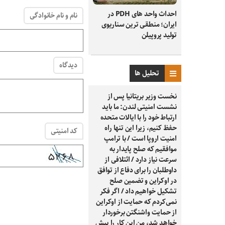
احداث واحد های PDH در
نام و نام خانوادگی
ایران؛ منطقی ترین سناریوی
تولید پروپیلن
دیدگاه
تحلیل ها
نخست وزیر بریتانیا پس از
نشست امنیتی لندن: ما باید
ارتباط خود را با ایالات متحده
حفظ کنیم، زیرا این تنها راه
کد امنیتی
امنیت اروپا است / با ترامپ
موافقیم که صلح پایدار به
سرعت نیاز دارد / ائتلافی از
داوطلبان را برای دفاع از توافق
در اوکراین و تضمین صلح
تشکیل خواهیم داد / اگر فکر
نمی‌کردم که حمایت از اوکراین
از حمایت واشنگتن برخوردار
خواهد شد، من این کار را پیش