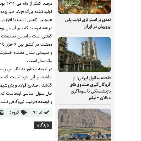
درصد 
تولیدکننده بزرگ فولاد دنیا بود
نقدی بر استراتژی تولید پلی
پروپیلن در ایران
در هفته رسید که بیم آن می رود در ادامه روزه
گفتنی است براساس تحقیقات انج
یک سال است.
در نتیجه اینطور به نظر می رس
نداشته و این درحالیست که ح
فاجعه متانول ایرانی؛ از
گروگان‌گیری صندوق‌های
گذشته، صنایع فولاد و پتروشیمی می بای
بازنشستگی تا سوداگری
دلالان +فیلم
و توسعه ظرفیت نیروگاهی نشده
کد :
۹
گروه :
دیدگاه