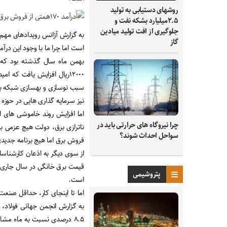
روشهای دستیابی به تولید
۲.۵میلیارد بشکه نفت و
جلوگیری از افت تولید میادین
به گزارش آژانس رویدادهای مهم 
گاز
است اما چرا ما با وجود این در
١٢٠٠٠ریال افزایش یافت که
سبب نوسازی و بهسازی شبکه برق
نیز سرمایه گذاری هایی در حوز
اما افزایش روند خاموشی های 
چرا نیروگاه‌ های حرارتی باید در
ناترازی برق، دولت هیچ عزمی ب
سواحل احداث شوند؟
فروش برق اما هیچ برنامه جدید
از سوی دیگر به اذعان کارشناسا
قیمت برق خانگی در سال جاری، ه
پتروشیمی
است.
اما تا اینجای کار، حداقل صنعت