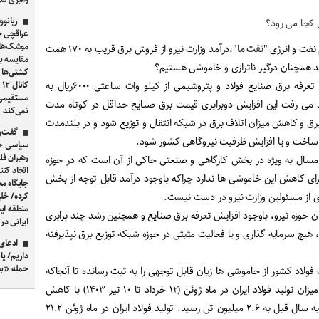
ریانوو
عراقچی ج
موشک‌های 
نفت و انرژی "
نفت ما
"،درآمد وزارت نیرو از فروش برق قریب به ١٧٠ همت
آمد همچنان درگیر ناترازی و خاموشی هستیم؟
کشتی‌ها 
بهمن ماه سال گذشته بود که تعرفه برق صنایع فولاد و پتروشیمی از کیلو وات ساعتی ۶٠٠٠ریال به
ک
مستقیمی ا
 امید می رفت این افزایش دوبرابری قیمت برق صنایع حداقل در کوتاه مدت
نمی‌کند
 و کاهش میزان اتلاف برق در شبکه انتقال و توزیع شود و در بلندمدت
گفت‌و
ه ساخت و یا افزایش ظرفیت نیروگاهی کشور شود.
سیاسی حم
رهبران ف
امسال به ویژه در بخش کارگاهی و صنعتی حاکی از آن است که در حوزه
اتخاذ کن
رای کاهش این خاموشی ها ندارد چراکه باوجود درآمد قابل توجه از بخش
جایگاه م
ی از مسئولین وزارت نیرو در دست نیست.
کرده/ خلی
منطقه ایج
ن حوزه نیرو، باوجود افزایش تعرفه برق صنایع و همچنین رشد چند برابری
ایرانی در
یچ سرمایه گذاری و یا فعالیت مثبتی در حوزه شبکه توزیع برق نپذیرفته
ادعای 
داریم/ یا
حمله «بس
 فولاد کشور از خاموشی ها زیان قابل توجهی را به ثبت رسانده تا آنجاکه
به گزارش انجمن جهانی فولاد، میزان تولید فولاد ایران در ماه ژوئن (۱۲ خرداد تا ۱۰ تیر ۱۴۰۳) با کاهش
۸.۵ درصدی نسبت به ماه مشابه سال قبل به ۲.۶ میلیون تن رسید. تولید فولاد ایران در ماه ژوئن ۲۱.۲