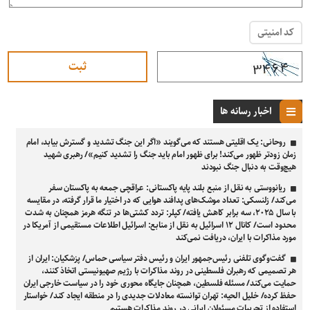
کد امنیتی
اخبار رسانه ها
روحانی: یک اقلیتی هستند که می‌گویند «اگر این جنگ تشدید و گسترش بیابد، امام
زمان زودتر ظهور می‌کند! برای ظهور امام باید جنگ را تشدید کنیم»/ رهبری شهید
هیچ‌وقت به دنبال جنگ نبودند
ریانووستی به نقل از منبع بلند پایه پاکستانی: عراقچی جمعه به پاکستان سفر
می‌کند/ زلنسکی: تعداد موشک‌های پدافند هوایی که در اختیار ما قرار گرفته، در مقایسه
با سال ۲۰۲۵، سه برابر کاهش یافته/ کپلر: تردد کشتی‌ها در تنگه هرمز همچنان به‌ شدت
محدود است/ کانال ۱۲ اسرائیل به نقل از منابع: اسرائیل اطلاعات مستقیمی از آمریکا در
مورد مذاکرات با ایران، دریافت نمی‌کند
گفت‌وگوی تلفنی رئیس‌جمهور ایران و رئیس دفتر سیاسی حماس/ پزشکیان: ایران از
هر تصمیمی که رهبران فلسطینی در روند مذاکرات با رژیم صهیونیستی اتخاذ کنند،
حمایت می‌کند/ مسئله فلسطین، همچنان جایگاه محوری خود را در سیاست خارجی ایران
حفظ کرده/ خلیل الحیه: تهران توانسته معادلات جدیدی را در منطقه ایجاد کند/ خواستار
استفاده از تجربیات مسئولان ایرانی در روند مذاکرات هستیم