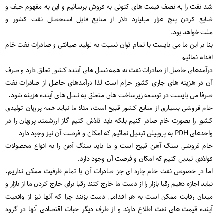
شد نفت را به نصف قیمت های کنونی به فروش برسانیم و این به مفهوم حیف و
ضایع کردن پنج هزار میلیارد دلار از منابع قابل استحصال نفت کشور و
ملت خواهد بود.
بنا بر این ما می بایست با تمام توان نسبت به تولید صیانتی و صادرات نفت خام
اقدام نمائیم
درآمدهای حاصل از صادرات نفت به همه نسل های آینده کشور تعلق دارد و صرف
آن در هزینه های جاری کشور حرام است لذا درآمدهای حاصل از صادرات نفت
صرفا می بایست در توسعه زیرساخت های متعلق به نسل های آینده هزینه شود.
خام فروشی بسیاری از منابع کشور قبیح است، مثلا ما نباید همه پروپان تولیدی
کشور را بصورت خام صادر کنیم بلکه باید تلاش کنیم گاز ارزشمند پروپان را در
واحدهای PDH به پروپیلن تبدیل نمائیم که امکان و فرصت آن نیز وجود دارد
خام فروشی سنگ آهن قبیح است و ما باید سنگ آهن را به انواع محصولات
فولادی تبدیل کنیم که امکان و فرصت آن وجود دارد.
اما در خصوص نفت خام چاره ای جز صادرات آن با تمام ظرفیت ممکن نداریم.
نباید اجازه دهیم رقبا بازار را از دست ما خارج کنند رقبا برای خارج کردن ما از بازار و
میدان رقابت ممکن است به هر اقدامی دست بزنند چرا که آنها نیز از واقعیت
آینده قیمت های نفت اطلاع دارند و از طرف دیگر حیات اقتصادی آنها در گروه