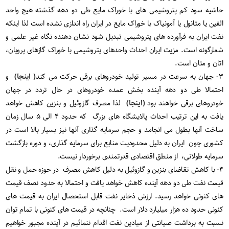
حاشیه سود کم پتروشیمی های با خوراک مایع طی دو دهه گذشته هیچ واحد
الفین یا متانول یا آمونیاک با خوراک مایع در ایران راه اندازی نشده است لذا اینکه
نفت ایران به فرآورده های پتروشیمی تبدیل شود نشان دهنده نگاه غیر علمی و
شعارگونه است. مزیت ایران احداث واحدهای پتروشیمی با خوراک گازهای پروپان،
اتان و متان است.
۳- جهان به سرعت در مسیر تولید خودروهای برقی حرکت می کند
( اینجا)
و
احتمالا طی دو دهه آینده بخش عمده خودروهای در حال تردد در جهان
خودروهای برقی خواهند بود
(اینجا)
لذا مصرف گازوئیل و بنزین کاهش خواهد
یافت به این ترتیب احداث پالایشگاه های بزرگ که حدود ۴ الی ۵ سال زمان
ساخت آنها بطول می انجامد و حجم سرمایه گذاری آنها نیز بسیار بالا است در
کشوری چون ایران به دلیل محدودیت منابع برای سرمایه گذاری، و دوره بازگشت
سرمایه طولانی، از منطق اقتصادی قدرتمندی برخوردار نیست.
۴- با کاهش تقاضای بنزین و گازوئیل به دلیل کاهش مصرف در حوزه حمل و نقل
قیمت نفت طی دو دهه آینده کاهش خواهد یافت و احتمالا به حدود نصف قیمت
های کنونی خواهد رسید. ارزش ذخایر نفت قابل استحصال ایران به قیمت های
کنونی حدود ده هزار میلیارد دلار است. چنانچه در قیمت های کنونی با تمام توان
نسبت به برداشت صیانتی از میادین نفت اقدام ننمائیم در آینده مجبور خواهیم