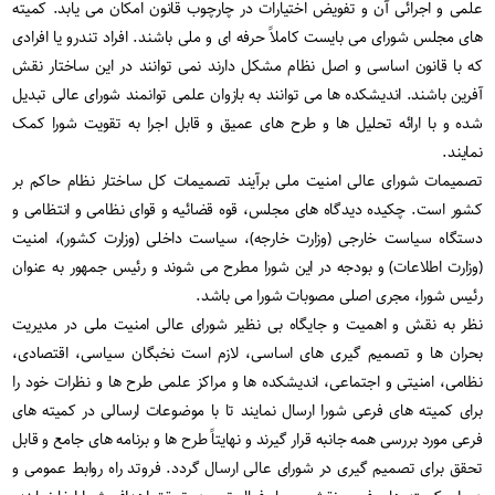
علمی و اجرائی آن و تفویض اختیارات در چارچوب قانون امکان می یابد. کمیته
های مجلس شورای می بایست کاملاً حرفه ای و ملی باشند. افراد تندرو یا افرادی
که با قانون اساسی و اصل نظام مشکل دارند نمی توانند در این ساختار نقش
آفرین باشند. اندیشکده ها می توانند به بازوان علمی توانمند شورای عالی تبدیل
شده و با ارائه تحلیل ها و طرح های عمیق و قابل اجرا به تقویت شورا کمک
نمایند.
تصمیمات شورای عالی امنیت ملی برآیند تصمیمات کل ساختار نظام حاکم بر
کشور است. چکیده دیدگاه های مجلس، قوه قضائیه و قوای نظامی و انتظامی و
دستگاه سیاست خارجی (وزارت خارجه)، سیاست داخلی (وزارت کشور)، امنیت
(وزارت اطلاعات) و بودجه در این شورا مطرح می شوند و رئیس جمهور به عنوان
رئیس شورا، مجری اصلی مصوبات شورا می باشد.
نظر به نقش و اهمیت و جایگاه بی نظیر شورای عالی امنیت ملی در مدیریت
بحران ها و تصمیم گیری های اساسی، لازم است نخبگان سیاسی، اقتصادی،
نظامی، امنیتی و اجتماعی، اندیشکده ها و مراکز علمی طرح ها و نظرات خود را
برای کمیته های فرعی شورا ارسال نمایند تا با موضوعات ارسالی در کمیته های
فرعی مورد بررسی همه جانبه قرار گیرند و نهایتاً طرح ها و برنامه های جامع و قابل
تحقق برای تصمیم گیری در شورای عالی ارسال گردد. فروتد راه روابط عمومی و