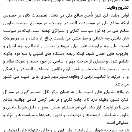
امنیت ملی در این راستا، بر مدیریت روابط خارجی و حفظ اقتدار ملی نظارت دارد.
تشریح وظایف
:
اولین وظیفه این شورا تأمین منافع ملی می باشد. تصمیمات کلان در خصوص
اینکه منافع ملی در موضوعات اقتصادی چیست، در موضوع سیاست خارجی
منافع ملی در چه نوع سیاست گذاری و استراتژی نهفته است، اینکه در سیاست
های داخلی چه اهدافی و خط مشی می بایست چراغ راه باشد، و در موضوعات
امنیت ملی چه چارچوب هایی برای نیروهای نظامی و انتظامی، چه اصول و
چارچوب هایی اعمال شود، اینکه رابطه دستگاه های امنیتی با سه قوه چگونه
تنظیم شود، و بسیاری از مباحث مهم و اساسی در حوزه حفظ و تقویت نظام و
بسط و تعمیق حاکمیت ملی و تأمین لوازم نظامی، اجتماعی، اقتصادی و فرهنگی
و ... مرتبط با تمامیت ارضی از وظایف بسیار مهم شورای عالی امنیت ملی کشور
می باشد.
در واقع، شورای عالی امنیت ملی به عنوان مرکز ثقل تصمیم گیری در مسائل
کلان کشور، وظیفه دارد تا با جامع نگری و در نظر گرفتن تمامی جوانب، منافع
ملی را در اولویت قرار دهد. این امر مستلزم تحلیل عمیق و دقیق شرایط داخلی و
خارجی، شناسایی فرصت ها و تهدیدات، و تدوین راهبردها و سیاست های مؤثر و
عملیاتی است.
هر چه دبیرخانه شورای عالی امنیت ملی قوی تر و دارای پشتوانه های قدرتمندتر