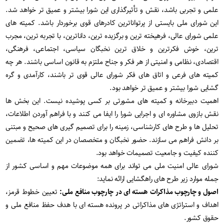
علمی و تجربی باشد، نقش و تأثیرگذاری این شورا بیشتر و عمیق تر خواهد شد.
این شورای ملی بایستی از پرتواناترین کادرهای قوی برخوردار باشد. کمیته های
علمی شورای عالی، فرهیخته ترین و برگزیده ترین، داناترین، با تجربه ترین، مجرب
ترین، خوش فکرترین و خلاق ترین نخبگان سیاسی، اجتماعی، فرهنگی،
اقتصادی، نظامی و امنیتی از هر فکر و جناح ملتزم به قانون اساسی باشند. هر چه
کمیته های فرعی و اتاق های فکر شورای عالی قوی تر باشند، کارآمدی و گره
گشایی شورا بیشتر و عمیق تر خواهد بود.
اهمیت دبیرخانه و کمیته های مشورتی بر کسی پوشیده نیست. این بخش ها
نقش بازوی مشاوره ای و اجرایی شورا را ایفا می کنند و با فراهم آوردن اطلاعات،
تحلیل ها و طرح های کارشناسی، زمینه را برای تصمیم گیری های صحیح و مبتنی
بر دانش فراهم می سازند. حضور نخبگان و متخصصان در این کمیته ها، تضمین
کننده کیفیت و جامعیت تصمیمات خواهد بود.
شورای عالی امنیت ملی می تواند برای همه موضوعات مهم و اساسی کشور از
جمله موارد زیر طرح های راهگشایی ارائه نماید:
اصول و چارچوب مذاکرات هسته ای در چارچوب منافع ملی:
تعیین خطوط قرمز،
اهداف و استراتژی های مذاکراتی در پرونده هسته ای با هدف حفظ منافع ملی و
حقوق کشور.