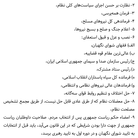
۲- نظارت بر حسن اجرای سیاست‌های کلی نظام،
۳- فرمان همه‌پرسی،
۴- فرماندهی کل نیروهای مسلح،
۵- اعلام جنگ و صلح و بسیج نیروها،
۶- نصب و عزل و قبول استعفای:
الف) فقهای شورای نگهبان،
ب) عالی‌ترین مقام قوه قضاییه،
ج) رئیس سازمان صدا و سیمای جمهوری اسلامی ایران،
د) رئیس ستاد مشترک،
ه) فرمانده کل سپاه پاسداران انقلاب اسلامی،
و) فرماندهان عالی نیروهای نظامی و انتظامی،
۷- حل اختلاف و تنظیم روابط قوای سه‌گانه،
۸- حل معضلات نظام که از طرق عادی قابل حل نیست، از طریق مجمع تشخیص
مصلحت نظام،
۹- امضاء حکم ریاست جمهوری پس از انتخاب مردم. صلاحیت داوطلبان ریاست
جمهوری از جهت دارا بودن شرایطی که در این قانون می‌آید، باید قبل از انتخابات
به تایید شورای نگهبان و در دوره اول به تایید رهبری برسد،