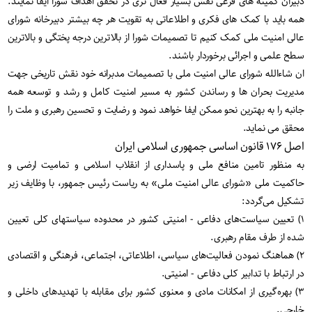
دبیران کمیته های فرعی نقش بسیار فعال تری در تحقق اهداف شورا ایفا نمایند.
همه باید با کمک های فکری و اطلاعاتی به تقویت هر چه بیشتر دبیرخانه شورای
عالی امنیت ملی کمک کنیم تا تصمیمات شورا از بالاترین درجه پختگی و بالاترین
سطح علمی و اجرائی برخوردار باشند.
ان شاءالله شورای عالی امنیت ملی با تصمیمات مدبرانه خود نقش تاریخی جهت
مدیریت بحران ها و رساندن کشور به مسیر امنیت کامل و رشد و توسعه همه
جانبه را به بهترین نحو ممکن ایفا خواهد نمود و رضایت و تحسین رهبری و ملت را
محقق می نماید.
اصل ۱۷۶ قانون اساسی جمهوری اسلامی ایران
به منظور تامین منافع ملی و پاسداری از انقلاب اسلامی و تمامیت ارضی و
حاکمیت ملی «شورای عالی امنیت ملی» به ریاست رئیس جمهور، با وظایف زیر
تشکیل می‌گردد:
۱) تعیین سیاست‌های دفاعی - امنیتی کشور در محدوده سیاستهای کلی تعیین
شده از طرف مقام رهبری.
۲) هماهنگ نمودن فعالیت‌های سیاسی، اطلاعاتی، اجتماعی، فرهنگی و اقتصادی
در ارتباط با تدابیر کلی دفاعی - امنیتی.
۳) بهره‌گیری از امکانات مادی و معنوی کشور برای مقابله با تهدیدهای داخلی و
خارجی.