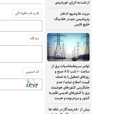
از نفت به انرژی خورشیدی
نام و نام خانوادگی
مزیت ها وشیوه ادغام
پتروشیمی جم در هلدینگ
خلیج فارس
دیدگاه
توانیر سریعامحاسبات برق از
ساعت ۱۰ شب تا ۸ صبح و
کد امنیتی
روزهای تعطیل را به نصف
قیمت اصلاح نماید/ عدم
جایگزینی کنتورهای هوشمند
برق با کنتورهای قدیمی ظلم به
کشور و مردم بوده و هست
بیش از ۵۰درصدگاز در خانه ها