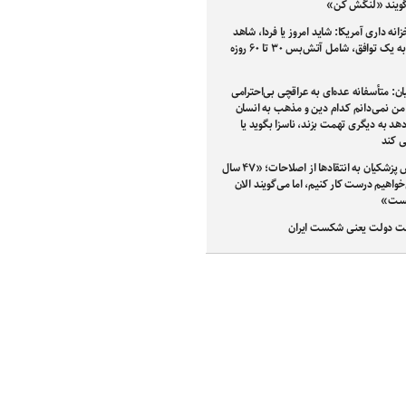
گویند «لنگش کن»
زانه داری آمریکا: شاید امروز یا فردا، شاهد
دستیابی به یک توافق، شامل آتش‌بس ۳۰ تا ۶۰ روزه
ن: متأسفانه عده‌ای به عراقچی بی‌احترامی
 من نمی‌دانم کدام دین و مذهب به انسان
دهد به دیگری تهمت بزند، ناسزا بگوید یا
ی کند
واکنش پزشکیان به انتقادها از اصلاحات؛ «۴۷ سال
اهیم درست کار کنیم، اما می‌گویند الان
یست»
دولت یعنی شکست ایران