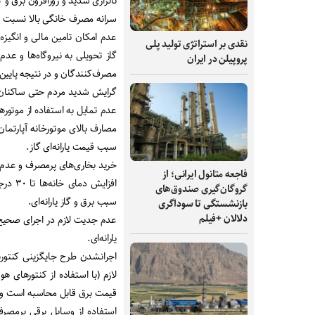
ناترازی شدید و روزافزون برق و گ
سرانه مصرف خانگی بالا نسبت ب
عدم امکان تامین مالی و انگیزه
نقدی بر استراتژی تولید پلی
گاز تحویلی به نیروگاه‌ها و عدم 
پروپیلن در ایران
مصرف‌کنندگان و در نتیجه پایین‌ب
گرایش شدید مردم حتی ساکنان م
عدم تمایل به استفاده از موتور
مصارف بالای موتورخانه آپارتما
سبب قیمت یارانه‌ای گاز.
خرید بخاری‌های پرمصرف و عدم ا
فاجعه متانول ایرانی؛ از
افزای
گروگان‌گیری صندوق‌های
سبب برق و گاز یارانه‌ای.
بازنشستگی تا سوداگری
دلالان +فیلم
عدم جدیت لازم در اجرای صحیح 
یارانه‌ای.
اجرانشدن طرح جایگزینی کنتورها
لازم (با استفاده از کنتورهای 
قیمت برق قابل محاسبه است و 
استفاده از وسایل برقی پرمصر