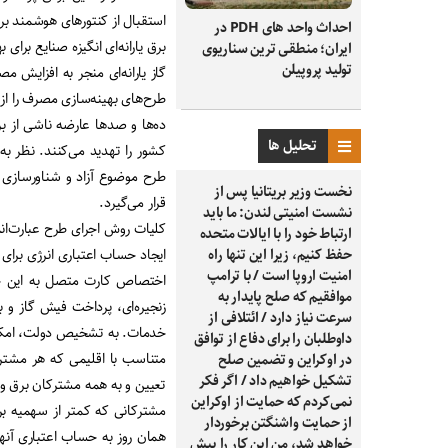
استقبال از کنتورهای هوشمند بر
احداث واحد های PDH در
برق یارانه‌ای انگیزه صنایع برای
ایران؛ منطقی ترین سناریوی
تولید پروپیلن
گاز یارانه‌ای منجر به افزایش 
طرح‌های بهینه‌سازی مصرف را از
ده‌ها و صدها عارضه ناشی از برق
تحلیل ها
کشور را تهدید می‌کنند. نظر به
طرح موضوع آزاد و شناورسازی ق
نخست وزیر بریتانیا پس از
قرار می‌گیرد.
نشست امنیتی لندن: ما باید
کلیات روش اجرای طرح عبارت‌اند 
ارتباط خود را با ایالات متحده
حفظ کنیم، زیرا این تنها راه
ایجاد حساب اعتباری انرژی برای
امنیت اروپا است / با ترامپ
اختصاص کارت متصل به این حس
موافقیم که صلح پایدار به
زنجیره‌ای، پرداخت فیش گاز و بر
سرعت نیاز دارد / ائتلافی از
خدمات. به تشخیص دولت، امکان ب
داوطلبان را برای دفاع از توافق
متناسب با اقلیمی که هر مشتر
در اوکراین و تضمین صلح
تشکیل خواهیم داد / اگر فکر
تعیین و به همه مشترکان برق و 
نمی‌کردم که حمایت از اوکراین
مشترکانی که کمتر از سهمیه بر
از حمایت واشنگتن برخوردار
همان روز به حساب اعتباری آنه
خواهد شد، من این کار را پیش