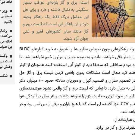
فقط می‌
است؛ برق و گاز یارانه‌ای عواقب بسیار
سنگینی به دنبال داشته و دارد و برای حل
وزیر خ
این معضل بزرگ فقط یک راهکار وجود
باشیم
دارد و آن راهکار این است که قیمت برق و
پزشکیا
گاز مانند سایر کشورهای فقیر و غنی
می‌کنند؛
جهان آزاد شوند.
اجازه می‌
بی‌احترام
تا وقتی قیمت برق و گاز آزاد نشوند راهکارهایی چون تعویض بخاری ها و تشویق به خرید کولرهای BLDC
 شعار باقی خواهند ماند و به نتیجه جدی و موثری ختم نخواهند شد. تا
است می‌خو
مردم مناطقی که منطقا باید از کولر آبی استفاده کنند همچنان از کولر
وقتش ن
اهند کرد محال است مشکلات بدون واقعی کردن قیمت برق و گاز حل
شکست 
شوند و عدم شجاعت و درایت در تصمیم سازان و تصمیم گیران و مجریان سالانه حدود ۱۰۰ میلیارد دلار
ملی به دنبال دارد. تا زمانی که قیمت برق و گاز واقعی نشود هوشمندسازی
اری در حوزه انرژی جذابیت لازم را نخواهد داشت و هر سال بر آلودگی هوا
و انتشار CO۲ افزوده خواهد شد و CO۲ تنها آلاینده ای است که با هیچ باران و برفی از بین نمی رود و در
واهد شد.
 عبارت‌اند از:
رف برق و گاز در ایران.