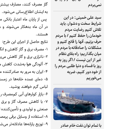
گاز مصرف کنند، مصارف بیشتر ب
نمی‌بردم
به ایشان اطلاع‌رسانی می‌شود.
سید علی خمینی: در این
پس از پایان ماه اعتبار بانک
شرایط سخت و دشوار، باید
در آن ماه بدهکار می‌شوند و
تلاش کنیم رضایت مردم
هستند.
خودمان را حفظ کنیم / با مردم
حرف بزنیم، آنها را قانع کنیم و
نتایج حاصل از اجرای این طرح:
مشکلات را صادقانه با مردم در
۱- مصرف برق و گاز کاهش و انگیزه‌ها برای کاهش مصارف غیرضروری افزایش خواهد یافت.
میان بگذاریم؛ راه بقای نظام
۲- ناترازی برق و گاز کاهش می‌یابد و به مرور از بین می‌رود.
غیر از این نیست / اگر روز به
۳- آلودگی هوا به‌شدت کاهش می‌یابد.
روز با فساد و دنیا طلبی مردم را
۴- ایران به مرور به صادرکننده مهم برق و گاز تبدیل می‌شود.
از خود دور کنیم، ضربه
می‌خوریم
لباس گرم خواهند پوشید.
۶- بازار کولرهای آبی کم‌مصرف رونق می‌گیرد و بازار کولرهای گازی پرمصرف کم‌رونق می‌شود.
۷- با کاهش مصرف گاز و برق د
صنعتی و تولیدی و تأمین‌کننده 
۸- استفاده از وسایل برقی پرمصرف به ساعات کم‌باری شبکه برق و روزهای تعطیل منتقل می‌شود.
۹- توزیع یارانه‌ها عادلانه‌تر می‌شود و اقشار کم‌درآمد تقویت خواهند شد.
با تمام توان نفت خام صادر