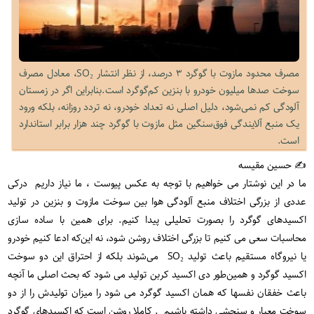
مصرف محدود مازوت با گوگرد ۳ درصد، از نظر انتشار SO₂، معادل مصرف
سوخت صدها میلیون خودرو با بنزین کم‌گوگرد است.بنابراین اگر در زمستان
آلودگی کم نمی‌شود، دلیل اصلی نه تعداد خودرو، نه تردد روزانه، بلکه ورود
یک منبع آلایندگی فوق‌سنگین مثل مازوت با گوگرد چند هزار برابر استاندارد
است.
​✍️ حسین مقیسه
ما در این نوشتار می خواهیم با توجه به عکس پیوست ، ما نیاز داریم درکی
عددی از بزرگی اختلاف منبع آلودگی هوا بین سوخت مازوت و بنزین در تولید
اکسیدهای گوگرد را بصورت تحلیلی پیدا کنیم. برای همین با ساده سازی
محاسبات سعی می کنیم تا بزرگی اختلاف روشن شود، نه این‌که ادعا کنیم خودرو
یا نیروگاه مستقیم باعث تولید SO₂ می‌شوند بلکه از احتراق این دو سوخت
اکسید گوگرد و همین‌طور دی اکسید کربن تولید می شود که بحث اصلی ما آنچه
باعث خفقان نفسها که همان اکسید گوگرد می شود را میزان تولیدش را از دو
سوخت معیار و سنجشی‌ داشته باشیم . کاملا روشن است که اکسیدهای گوگرد