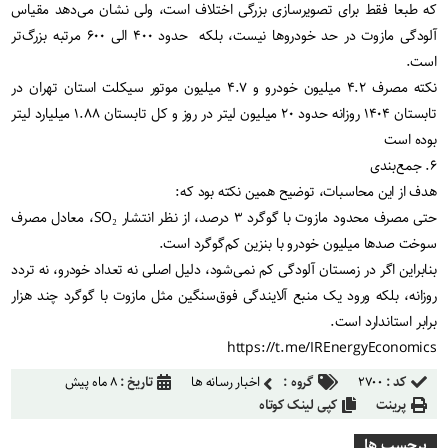
که طبعا فقط برای تصویرسازی بزرگی اختلاف است، ولی نشان می‌دهد مقیاس
آلودگی مازوت در حد خودروها نیست، بلکه حدود ۴۰۰ الی ۶۰۰ مرتبه بزرگ‌تر
است.
نکته مصرف ۴.۲ میلیون خودرو و ۴.۷ میلیون موتور سیکلت استان تهران در
تابستان ۱۴۰۴ روزانه حدود ۲۰ میلیون لیتر در روز و کل تابستان ۱.۸۸ میلیارد لیتر
بوده است
۶. جمع‌بندی
هدف از این محاسبات، توضیح همین نکته بود که:
حتی مصرف محدود مازوت با گوگرد ۳ درصد، از نظر انتشار SO₂، معادل مصرف
سوخت صدها میلیون خودرو با بنزین کم‌گوگرد است.
بنابراین اگر در زمستان آلودگی کم نمی‌شود، دلیل اصلی نه تعداد خودرو، نه تردد
روزانه، بلکه ورود یک منبع آلایندگی فوق‌سنگین مثل مازوت با گوگرد چند هزار
برابر استاندارد است.
https://t.me/IREnergyEconomics
کد :
۲۷۰۰
گروه :
اخبار رسانه ها
تاریخ :
۸ ماه پیش
پرینت
کپی لینک کوتاه
برچسب ها