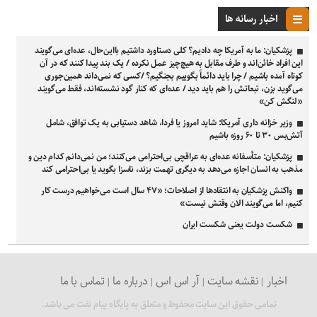
اخبار رسانه ها
پزشکیان: ما به آمریکا چه دادیم؟ کلی دستاورد داشتیم بااین‌حال، عده‌ای می‌گویند
این افراد خائن‌اند و طرف مقابل به هیچ‌چیز عمل نکرده / یک بند پیدا کنند که در آن
کوتاه آمده باشیم / چرا باید دائماً بگوییم بجنگیم؟ /کسی که نمی‌داند همین‌جوری
می‌گوید بزن، تبعاتش را هم باید دید / عده‌ای که کنار گود نشسته‌اند، فقط می‌گویند
«لنگش کن»
وزیر خزانه داری آمریکا: شاید امروز یا فردا، شاهد دستیابی به یک توافق، شامل
آتش‌بس ۳۰ تا ۶۰ روزه باشیم
پزشکیان: متأسفانه عده‌ای به عراقچی بی‌احترامی می‌کنند؛ من نمی‌دانم کدام دین و
مذهب به انسان اجازه می‌دهد به دیگری تهمت بزند، ناسزا بگوید یا بی‌احترامی کند
واکنش پزشکیان به انتقادها از اصلاحات؛ «۴۷ سال است می‌خواهیم درست کار
کنیم، اما می‌گویند الان وقتش نیست»
شکست دولت یعنی شکست ایران
اخبار
نقشه سایت
آر اس اس
درباره ما
تماس با ما
تمامی حقوق این سایت محفوظ و متعلق به پایگاه پیام نفت می باشد.