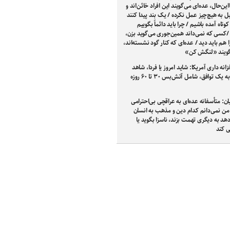
این‌حال، عده‌ای می‌گویند این افراد خائن‌اند و
 به هیچ‌چیز عمل نکرده / یک بند پیدا کنند
وتاه آمده باشیم / چرا باید دائماً بگوییم
/کسی که نمی‌داند همین‌جوری می‌گوید بزن،
 هم باید دید / عده‌ای که کنار گود نشسته‌اند،
گویند «لنگش کن»
زانه داری آمریکا: شاید امروز یا فردا، شاهد
دستیابی به یک توافق، شامل آتش‌بس ۳۰ تا ۶۰ روزه
ن: متأسفانه عده‌ای به عراقچی بی‌احترامی
 من نمی‌دانم کدام دین و مذهب به انسان
دهد به دیگری تهمت بزند، ناسزا بگوید یا
ی کند