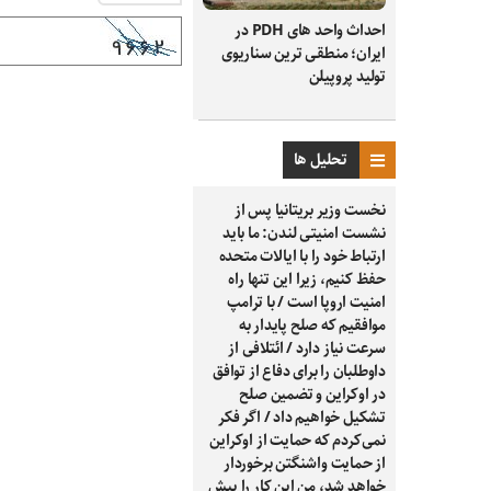
احداث واحد های PDH در
ایران؛ منطقی ترین سناریوی
تولید پروپیلن
تحلیل ها
نخست وزیر بریتانیا پس از
نشست امنیتی لندن: ما باید
ارتباط خود را با ایالات متحده
حفظ کنیم، زیرا این تنها راه
امنیت اروپا است / با ترامپ
موافقیم که صلح پایدار به
سرعت نیاز دارد / ائتلافی از
داوطلبان را برای دفاع از توافق
در اوکراین و تضمین صلح
تشکیل خواهیم داد / اگر فکر
نمی‌کردم که حمایت از اوکراین
از حمایت واشنگتن برخوردار
خواهد شد، من این کار را پیش