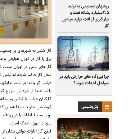
روشهای دستیابی به تولید
۲.۵میلیارد بشکه نفت و
جلوگیری از افت تولید میادین
گاز
گاز کشی به شهرهای پر جمعیت خص
برق با گاز در تهران عوارض و هز
گاز های سمی در تهران است. ت
محل کار حاضر شوند نه لباس تا
چرا نیروگاه‌ های حرارتی باید در
دولت اگر واقعا در شعار جایگزی
سواحل احداث شوند؟
باشد ابتدا از خودش شروع کند
کارکنان دولت با لباس زمستانه 
پتروشیمی
گرمایشی ندارند صرفا همین که 
توان محیط ادارات را در روزهای
سرد در تهران اندک است.
قطع گاز ادارات دولتی نشان از ع