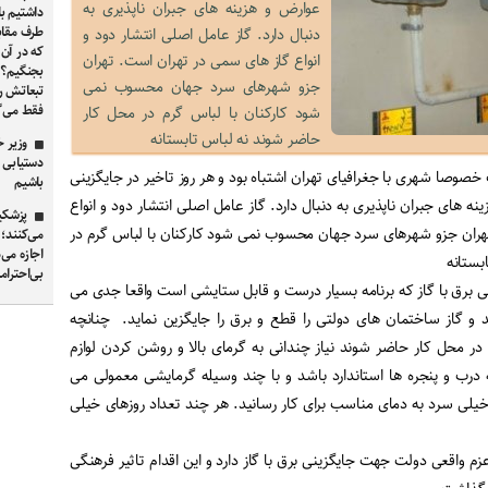
عوارض و هزینه های جبران ناپذیری به
داشتیم با
طرف مقابل
دنبال دارد. گاز عامل اصلی انتشار دود و
که در آن ک
انواع گاز های سمی در تهران است. تهران
بجنگیم؟ 
جزو شهرهای سرد جهان محسوب نمی
تبعاتش را
فقط می‌
شود کارکنان با لباس گرم در محل کار
حاضر شوند نه لباس تابستانه
وزیر خ
وصا شهری با جغرافیای تهران اشتباه بود و هر روز تاخیر در جایگزینی
باشیم
ینه های جبران ناپذیری به دنبال دارد. گاز عامل اصلی انتشار دود و انواع
پزشکیا
هران جزو شهرهای سرد جهان محسوب نمی شود کارکنان با لباس گرم در
می‌کنند؛
اجازه می‌
بستانه
بی‌احترام
نی برق با گاز که برنامه بسیار درست و قابل ستایشی است واقعا جدی می
 و گاز ساختمان های دولتی را قطع و برق را جایگزین نماید. چنانچه
در محل کار حاضر شوند نیاز چندانی به گرمای بالا و روشن کردن لوازم
درب و پنجره ها استاندارد باشد و با چند وسیله گرمایشی معمولی می
 خیلی سرد به دمای مناسب برای کار رسانید. هر چند تعداد روزهای خیلی
زم واقعی دولت جهت جایگزینی برق با گاز دارد و این اقدام تاثیر فرهنگی