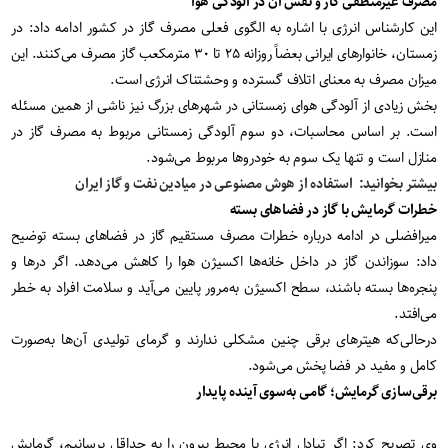
مصرف غیرمنطقی گاز و نقش آن در آلودگی هوا
این کارشناس انرژی با اشاره به الگوی فعلی مصرف گاز در کشور ادامه داد: در
زمستان، خانوارهای ایرانی بعضاً روزانه ۲۵ تا ۳۰ مترمکعب گاز مصرف می‌کنند. این
میزان مصرف به معنای اتلاف گسترده و وحشتناک انرژی است.
بخش زیادی از آلودگی هوای زمستانی در شهرهای بزرگ نیز ناشی از همین مسئله
است. بر اساس محاسبات، دو سوم آلودگی زمستانی مربوط به مصرف گاز در
منازل است و تنها یک سوم به خودروها مربوط می‌شود.
بیشتر بخوانید: استفاده از هوش مصنوعی در میادین نفت و گاز ایران
خطرات گرمایش با گاز در فضاهای بسته
میرافضلی در ادامه درباره خطرات مصرف مستقیم گاز در فضاهای بسته توضیح
داد: سوزاندن گاز در داخل خانه‌ها اکسیژن هوا را کاهش می‌دهد. اگر درها و
پنجره‌ها بسته باشند، سطح اکسیژن به‌مرور پایین می‌آید و سلامت افراد به خطر
می‌افتد.
درحالی‌که هیترهای برقی چنین مشکلی ندارند و گرمای تولیدی آن‌ها به‌صورت
کامل و مفید در فضا پخش می‌شود.
برقی‌سازی گرمایش؛ گامی به‌سوی آینده پایدار
وی تصریح کرد: اگر تبادل انرژی با محیط بیرون را به حداقل برسانیم، گرمایش