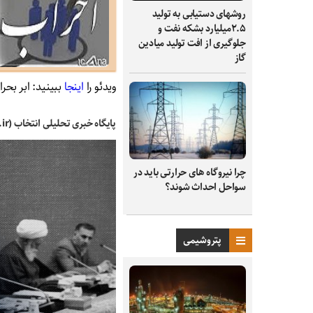
روشهای دستیابی به تولید
۲.۵میلیارد بشکه نفت و
جلوگیری از افت تولید میادین
گاز
ویدئو را
اینجا
ببینید: ابر بحر
پایگاه خبری تحلیلی انتخاب (Entekhab.ir) :
چرا نیروگاه‌ های حرارتی باید در
سواحل احداث شوند؟
پتروشیمی