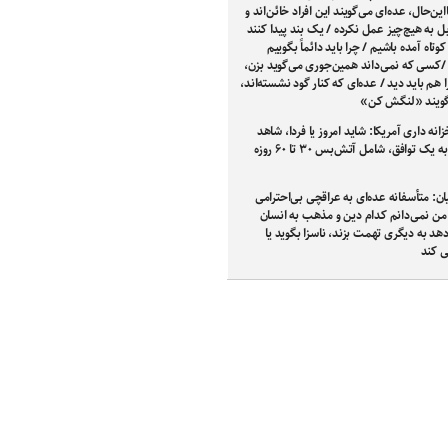
این‌حال، عده‌ای می‌گویند این افراد خائن‌اند و
 به هیچ‌چیز عمل نکرده / یک بند پیدا کنند
وتاه آمده باشیم / چرا باید دائماً بگوییم
/کسی که نمی‌داند همین‌جوری می‌گوید بزن،
 هم باید دید / عده‌ای که کنار گود نشسته‌اند،
گویند «لنگش کن»
زانه داری آمریکا: شاید امروز یا فردا، شاهد
دستیابی به یک توافق، شامل آتش‌بس ۳۰ تا ۶۰ روزه
ن: متأسفانه عده‌ای به عراقچی بی‌احترامی
 من نمی‌دانم کدام دین و مذهب به انسان
دهد به دیگری تهمت بزند، ناسزا بگوید یا
ی کند