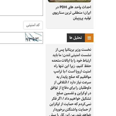
احداث واحد های PDH در
ایران؛ منطقی ترین سناریوی
تولید پروپیلن
کد امنیتی
تحلیل ها
نخست وزیر بریتانیا پس از
نشست امنیتی لندن: ما باید
ارتباط خود را با ایالات متحده
حفظ کنیم، زیرا این تنها راه
امنیت اروپا است / با ترامپ
موافقیم که صلح پایدار به
سرعت نیاز دارد / ائتلافی از
داوطلبان را برای دفاع از توافق
در اوکراین و تضمین صلح
تشکیل خواهیم داد / اگر فکر
نمی‌کردم که حمایت از اوکراین
از حمایت واشنگتن برخوردار
خواهد شد، من این کار را پیش