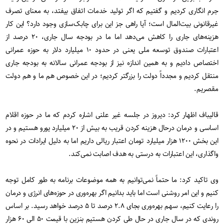
جرم انگاری کردیم و گفتیم که اگر تولید خدمات اتفاق بیفتد، به معنای تصرف
غیرقانونی بیت‌المال است؛ آیا راهی جز این برای چابک‌سازی وجود دارد؟ این کار
هزینه‌های جاری را کاهش می‌دهد اما ما در بودجه سال جاری، ۲۰ درصد از
اعتبارات صندوق توسعه ملی یعنی در حدود ۱۰ میلیارد دلار به حوزه عمرانی
اختصاص دادیم و به همین اندازه نیز از بودجه عمرانی سالانه به بودجه جاری
منتقل کردیم و مجدداً دولت را بزرگتر کردیم؛ در این خصوص هم ما و هم دولت
مقصریم.
قالیباف اظهار کرد: دیروز در جلسه غیر علنی اشاره کردم که ما در حوزه اقلام
اساسی و درمان درحال هزینه کردن قریب به بیش از ۲۰ میلیارد یورو هستیم و در
این بخش ۱۲۰۰ هزار میلیارد تومان اعتبار ریالی داریم اما به دلیل ایرادات در نحوه
واگذاری، این اعتبارات به درستی به هدف اصابت نمی‌کند.
وی تاکید کرد: ما حتماً نمی‌توانیم به همه موضوعات برنامه به طور کامل توجه
کنیم و این امر روشنی است اما باید بدانیم اگر بهره‌وری در حوزه‌های انرژی و درمان
را رعایت کنیم، سهم بهره‌وری بجای ۲.۸ درصد تا ۵ درصد خواهد رسید. بر اساس
روندی که در سال جاری در حال طی کردن هستیم بنزین با قیمت ۵۰ الی ۶۰ هزار