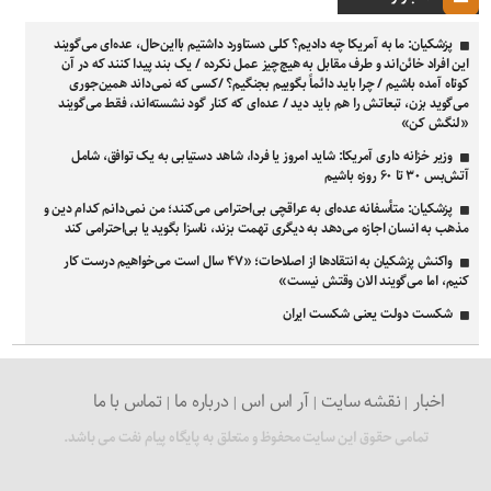
پزشکیان: ما به آمریکا چه دادیم؟ کلی دستاورد داشتیم بااین‌حال، عده‌ای می‌گویند
این افراد خائن‌اند و طرف مقابل به هیچ‌چیز عمل نکرده / یک بند پیدا کنند که در آن
کوتاه آمده باشیم / چرا باید دائماً بگوییم بجنگیم؟ /کسی که نمی‌داند همین‌جوری
می‌گوید بزن، تبعاتش را هم باید دید / عده‌ای که کنار گود نشسته‌اند، فقط می‌گویند
«لنگش کن»
وزیر خزانه داری آمریکا: شاید امروز یا فردا، شاهد دستیابی به یک توافق، شامل
آتش‌بس ۳۰ تا ۶۰ روزه باشیم
پزشکیان: متأسفانه عده‌ای به عراقچی بی‌احترامی می‌کنند؛ من نمی‌دانم کدام دین و
مذهب به انسان اجازه می‌دهد به دیگری تهمت بزند، ناسزا بگوید یا بی‌احترامی کند
واکنش پزشکیان به انتقادها از اصلاحات؛ «۴۷ سال است می‌خواهیم درست کار
کنیم، اما می‌گویند الان وقتش نیست»
شکست دولت یعنی شکست ایران
اخبار
نقشه سایت
آر اس اس
درباره ما
تماس با ما
تمامی حقوق این سایت محفوظ و متعلق به پایگاه پیام نفت می باشد.