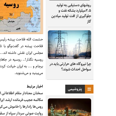
روشهای دستیابی به تولید
۲.۵میلیارد بشکه نفت و
جلوگیری از افت تولید میادین
گاز
حشمت الله فلاحت پیشه رئیس
فلاحت پیشه در گفت‌وگو با ت
مجلس ایران نقش داشته اند... 
چرا نیروگاه‌ های حرارتی باید در
برجام و ... به ایران خیانت کر
سواحل احداث شوند؟
می‌بینید و می‌شنوید.
اخبار مرتبط
پتروشیمی
سخنان معنادار مقام اطلاعاتی او
مکالمه عجیب فرمانده ارشد ایران
روس‌ها رادارها را خاموش می‌کردن
روایت صوتی سردار سپاه از سقوط