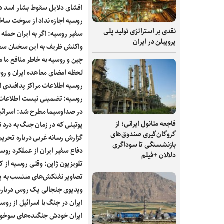
افشای دلایل سقوط بشار اسد در 
روسیه اجازه نداد از سوخت ساخت
نقدی بر استراتژی تولید پلی
سفیر روسیه: اگر به ایران حمله 
پروپیلن در ایران
واکنش ظریف به این سخنان سفیر 
چین و روسیه به خاطر منافع ما 
لحظه امضای معاهده ایران و رو
روسیه اطلاعات مراکز پدافندی ایر
روسیه: تضمینی نیست اطلاعات 
در صداوسیما مطرح شد: اسرائیل
فاجعه متانول ایرانی؛ از
پوتینی که در زمان جنگ به درد 
گروگان‌گیری صندوق‌های
گزارش رسانه‌ غربی درباره تحر
بازنشستگی تا سوداگری
دفاع سفیر ایران از عملکرد روسی
دلالان +فیلم
تلویزیون ژاپن: وقتی روسیه از 
تصاویر نفتکش‌های منتسب به پ
ویدیوی جنجالی یک روس درباره 
ایران در جنگ با اسرائیل از رو
ایران خودش جنگنده‌های سوخو ۳۵ را نخواست!