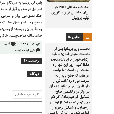
پاس گل روسیه به آمریکا و اسرائ
احداث واحد های PDH در
اسرائیل دو سه روز قبل از حمله ب
ایران؛ منطقی ترین سناریوی
جنگ بعدی بین ایران و اسرائیل 
تولید پروپیلن
موضع روسیه در عمق استراتژیک 
روابط ایران و روسیه؛ از روس‌د
حشمت‌الله فلاحت‌پیشه: خاکریز 
تحلیل ها
کد :
۲۳۶۶
گروه :
نخست وزیر بریتانیا پس از
کپی لینک کوتاه
نشست امنیتی لندن: ما باید
ارتباط خود را با ایالات متحده
برچسب ها
حفظ کنیم، زیرا این تنها راه
امنیت اروپا است / با ترامپ
دیدگاه
موافقیم که صلح پایدار به
سرعت نیاز دارد / ائتلافی از
داوطلبان را برای دفاع از توافق
در اوکراین و تضمین صلح
نام و نام خانوادگی
تشکیل خواهیم داد / اگر فکر
نمی‌کردم که حمایت از اوکراین
از حمایت واشنگتن برخوردار
خواهد شد، من این کار را پیش