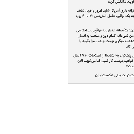
گویند «لنگش کن»
زانه داری آمریکا: شاید امروز یا فردا، شاهد
دستیابی به یک توافق، شامل آتش‌بس ۳۰ تا ۶۰ روزه
ن: متأسفانه عده‌ای به عراقچی بی‌احترامی
 من نمی‌دانم کدام دین و مذهب به انسان
دهد به دیگری تهمت بزند، ناسزا بگوید یا
ی کند
واکنش پزشکیان به انتقادها از اصلاحات؛ «۴۷ سال
اهیم درست کار کنیم، اما می‌گویند الان
یست»
دولت یعنی شکست ایران