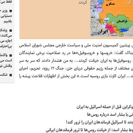
فقط می‌
کردند
وزیر خ
باشیم
پزشکیا
می‌کنند؛
اجازه می‌
 پیشین کمیسیون امنیت ملی و سیاست خارجی مجلس شورای اسلامی
بی‌احترام
ابناک گفت: «روسها و «روسوفیل»ها در رد صلاحیت برخی نمایندگان
روسوفیل‌ها به ایران خیانت کردند... به من هشدار دادند که سر به سر
است می‌خو
وقتش ن
روسیه نگذار!.. روسیه در جاهای مختلف از جمله رژیم حقوقی دریای خزر، جنگ ۱۲ روزه، تحریم، احیای
شکست 
دند... ایران کارت بازی روسیه است.» این بخش از اظهارات فلاحت پیشه را
کراین قبل از حمله اسرائیل به ایران
ی با بشار اسد درباره روس‌ها
د تا اسرائیل فرماندهان ایران را ترور کند!
 بشار اسد؛ از خیانت روس‌ها تا ترور فرماندهان ایرانی