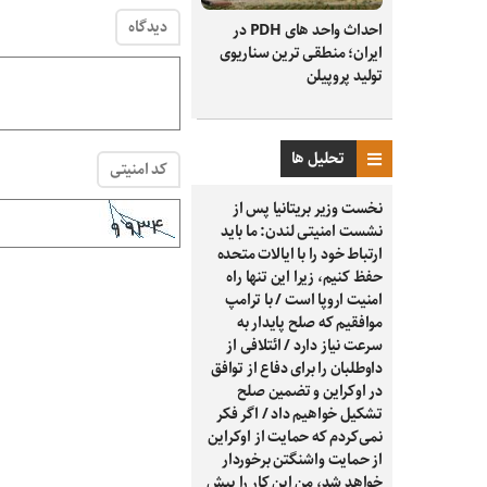
دیدگاه
احداث واحد های PDH در
ایران؛ منطقی ترین سناریوی
تولید پروپیلن
تحلیل ها
کد امنیتی
نخست وزیر بریتانیا پس از
نشست امنیتی لندن: ما باید
ارتباط خود را با ایالات متحده
حفظ کنیم، زیرا این تنها راه
امنیت اروپا است / با ترامپ
موافقیم که صلح پایدار به
سرعت نیاز دارد / ائتلافی از
داوطلبان را برای دفاع از توافق
در اوکراین و تضمین صلح
تشکیل خواهیم داد / اگر فکر
نمی‌کردم که حمایت از اوکراین
از حمایت واشنگتن برخوردار
خواهد شد، من این کار را پیش