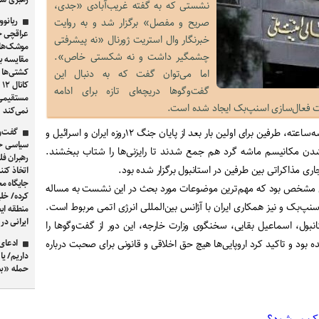
نشستی که به گفته غریب‌‌‌آبادی «جدی،
ریانوو
صریح و مفصل» برگزار شد و به روایت
عراقچی ج
خبرنگار وال ‌‌‌استریت ژورنال «نه پیشرفتی
موشک‌های 
چشمگیر داشت و نه شکستی خاص».
کشتی‌ها 
اما می‌توان گفت که به دنبال این
ک
گفت‌‌‌وگوها دریچه‌‌‌ای تازه برای ادامه
مستقیمی ا
ت فعال‌سازی اسنپ‌بک ایجاد شده است.
نمی‌کند
در این گفت‌‌‌وگوهای نزدیک به سه‌ساعته، طرفین برای اولین بار بعد از پایان جنگ ۱۲روزه ایران و اسرائیل و
گفت‌و
سیاسی حم
 شدن مکانیسم ماشه گرد هم جمع شدند تا رایزنی‌‌‌ها را شتاب ببخشند.
رهبران ف
اتخاذ کن
جایگاه م
یش مشخص بود که مهم‌‌ترین موضوعات مورد بحث در این نشست به مساله
کرده/ خلی
اسنپ‌بک و نیز همکاری ایران با آژانس بین‌المللی انرژی اتمی مربوط است.
منطقه ایج
ایرانی در
نبول، اسماعیل بقایی، سخنگوی وزارت خارجه، این دور از گفت‌وگوها را
نده بود و تاکید کرد اروپایی‌ها هیچ حق اخلاقی و قانونی برای صحبت درباره
ادعای 
داریم/ یا
حمله «بس