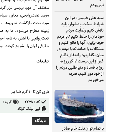
موسوم به اسنپ‌بک را توضیح دا
نمی‌بردم
مختلف آن مورد بررسی قرار گرفت. 
مجید تخت‌‌‌روانچی، معاون سیاسی
سید علی خمینی: در این
مورد بحث بازگشت تحریم‌‌‌ها و
شرایط سخت و دشوار، باید
تلاش کنیم رضایت مردم
زمینه مطرح می‌شود. ما به صو
خودمان را حفظ کنیم / با مردم
تخت‌‌‌روانچی با اشاره به نامه 
حرف بزنیم، آنها را قانع کنیم و
حقوقی ایران را تشریح کردند مب
مشکلات را صادقانه با مردم در
میان بگذاریم؛ راه بقای نظام
غیر از این نیست / اگر روز به
تبلیغات
روز با فساد و دنیا طلبی مردم را
از خود دور کنیم، ضربه
می‌خوریم
بازی کن تا ۱۰ گرم طلا ببر
کد :
۲۲۷۵
گروه :
کپی لینک کوتاه
دیدگاه
با تمام توان نفت خام صادر