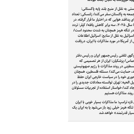
ستی به نقل از منبع بلند پایه پاکستانی:
معه به پاکستان سفر می‌کند/ زلنسکی: تعداد
پدافند هوایی که در اختیار ما قرار گرفته، در
مقایسه با سال ۲۰۲۵، سه برابر کاهش یافته/ کپلر: تردد
در تنگه هرمز همچنان به‌ شدت محدود است/
انال ۱۲ اسرائیل به نقل از منابع: اسرائیل اطلاعات
ز آمریکا در مورد مذاکرات با ایران، دریافت
گوی تلفنی رئیس‌جمهور ایران و رئیس دفتر
اس/ پزشکیان: ایران از هر تصمیمی که
لسطینی در روند مذاکرات با رژیم صهیونیستی
ند، حمایت می‌کند/ مسئله فلسطین، همچنان
حوری خود را در سیاست خارجی ایران حفظ
ل الحیه: تهران توانسته معادلات جدیدی را در
اد کند/ خواستار استفاده از تجربیات مسئولان
 روند مذاکرات هستیم
تازه ترامپ: ما مذاکرات بسیار خوبی با ایران
 تنگه هرمز خیلی زود باز می‌شود یا به ایران یک
یار قدرتمند» خواهد شد