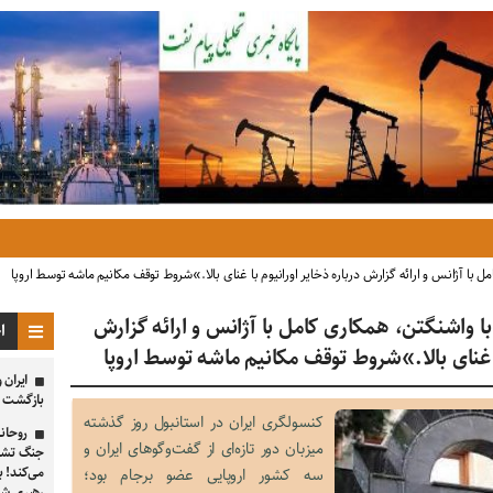
ل با آژانس و ارائه گزارش درباره ذخایر اورانیوم با غنای بالا.»شروط توقف مکانیم ماشه توسط اروپا
با واشنگتن، همکاری کامل با آژانس و ارائه گزارش
ا
با غنای بالا.»شروط توقف مکانیم ماشه توسط اروپا
ایران 
بازگشت به
کنسولگری ایران در استانبول روز گذشته
روحانی
میزبان دور تازه‌‌‌ای از گفت‌‌‌وگوهای ایران و
جنگ تشدی
می‌کند! ب
سه کشور اروپایی عضو برجام بود؛
رهبری شه