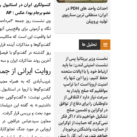
کنسولگری ایران در استانبول روز
احداث واحد های PDH در
عضو برجام بود/ عکس : AP
ایران؛ منطقی ترین سناریوی
وی نشست 
تولید پروپیلن
نگاه و آزمونی برای واقع‌‌‌بینی
اما واقعیت این است که مکانیسم 
تحلیل ها
گفت‌وگوها و مذاکرات آینده قر
روز گذشته در گفت‌وگو با فیصل
نخست وزیر بریتانیا پس از
آخرین روند مذاکرات ایران و سه ک
نشست امنیتی لندن: ما باید
روایت ایرانی از جم
ارتباط خود را با ایالات متحده
حفظ کنیم، زیرا این تنها راه
غریب‌‌‌آبادی که به همراه مجی
امنیت اروپا است / با ترامپ
گفت‌‌‌وگوها با اروپا در استان
موافقیم که صلح پایدار به
سرعت نیاز دارد / ائتلافی از
ایکس نوشت: «گفت‌‌‌وگویی جدی
داوطلبان را برای دفاع از توافق
داشتیم.» به گفته این دیپلمات 
در اوکراین و تضمین صلح
مورد بحث و بررسی قرار گرفت.
تشکیل خواهیم داد / اگر فکر
معاون سید‌عباس عراقچی در 
نمی‌کردم که حمایت از اوکراین
اروپایی در مورد جنگ تجاوزکارا
از حمایت واشنگتن برخوردار
خواهد شد، من این کار را پیش