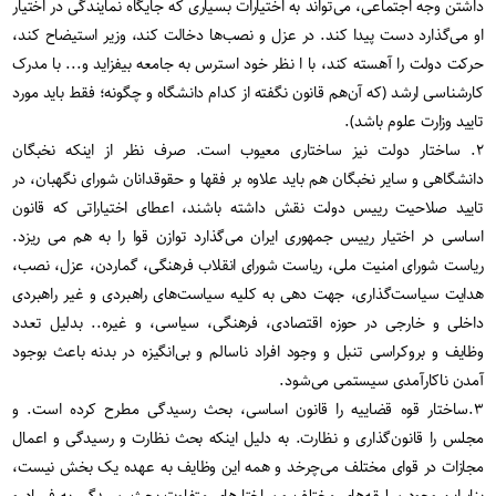
داشتن وجه اجتماعی، می‌تواند به اختیارات بسیاری که جایگاه نمایندگی در اختیار
او می‌گذارد دست پیدا کند. در عزل و نصب‌ها دخالت کند، وزیر استیضاح کند،
حرکت دولت را آهسته کند، با ا نظر خود استرس به جامعه بیفزاید و... با مدرک
کارشناسی ارشد (که آن‌هم قانون نگفته از کدام دانشگاه و چگونه؛ فقط باید مورد
تایید وزارت علوم باشد).
۲. ساختار دولت نیز ساختاری معیوب است. صرف نظر از اینکه نخبگان
دانشگاهی و سایر نخبگان هم باید علاوه بر فقها و حقوقدانان شورای نگهبان، در
تایید صلاحیت رییس دولت نقش داشته باشند، اعطای اختیاراتی که قانون
اساسی در اختیار رییس جمهوری ایران می‌گذارد توازن قوا را به هم می ریزد.
ریاست شورای امنیت ملی، ریاست شورای انقلاب فرهنگی، گماردن، عزل، نصب،
هدایت سیاست‌گذاری، جهت دهی به کلیه سیاست‌های راهبردی و غیر راهبردی
داخلی و خارجی در حوزه اقتصادی، فرهنگی، سیاسی، و غیره.. بدلیل تعدد
وظایف و بروکراسی تنبل و وجود افراد ناسالم و بی‌انگیزه در بدنه باعث بوجود
آمدن ناکارآمدی سیستمی می‌شود.
۳.ساختار قوه قضاییه را قانون اساسی، بحث رسیدگی مطرح کرده است. و
مجلس را قانون‌گذاری و نظارت. به دلیل اینکه بحث نظارت و رسیدگی و اعمال
مجازات در قوای مختلف می‌چرخد و همه این وظایف به عهده یک بخش نیست،