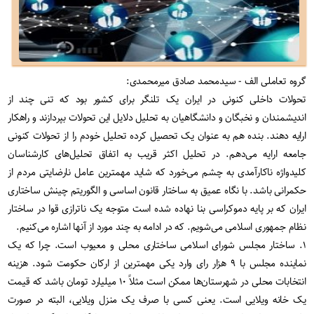
گروه تعاملی الف - سیدمحمد صادق میرمحمدی:
تحولات داخلی کنونی در ایران یک تلنگر برای کشور بود که تنی چند از
اندیشمندان و نخبگان و دانشگاهیان به تحلیل دلایل این تحولات بپردازند و راهکار
ارایه دهند. بنده هم به عنوان یک تحصیل کرده تحلیل خودم را از تحولات کنونی
جامعه ارایه می‌دهم. در تحلیل اکثر قریب به اتفاق تحلیل‌های کارشناسان
کلیدواژه ناکارآمدی به چشم می‌خورد که شاید مهمترین عامل نارضایتی مردم از
حکمرانی باشد. با نگاه عمیق به ساختار قانون اساسی و الگوریتم چینش ساختاری
ایران که بر پایه دموکراسی بنا نهاده شده است متوجه یک ناترازی قوا در ساختار
نظام جمهوری اسلامی می‌شویم. که در ادامه به چند مورد از آنها اشاره می‌کنیم.
۱. ساختار مجلس شورای اسلامی ساختاری محلی و معیوب است. چرا که یک
نماینده مجلس با ۹ هزار رای وارد یکی مهمترین از ارکان حکومت شود. هزینه
انتخابات محلی در شهرستان‌ها ممکن است مثلاً ۱۰ میلیارد تومان باشد که قیمت
یک خانه ویلایی است. یعنی کسی با صرف یک منزل ویلایی، البته در صورت