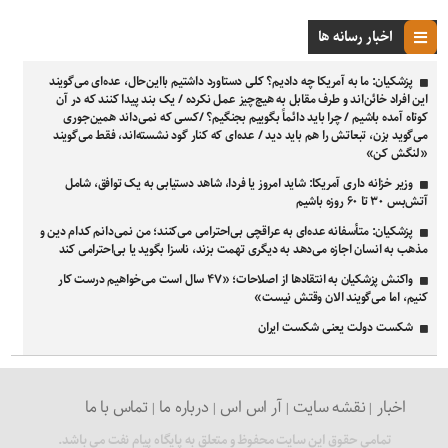
اخبار رسانه ها
پزشکیان: ما به آمریکا چه دادیم؟ کلی دستاورد داشتیم بااین‌حال، عده‌ای می‌گویند
این افراد خائن‌اند و طرف مقابل به هیچ‌چیز عمل نکرده / یک بند پیدا کنند که در آن
کوتاه آمده باشیم / چرا باید دائماً بگوییم بجنگیم؟ /کسی که نمی‌داند همین‌جوری
می‌گوید بزن، تبعاتش را هم باید دید / عده‌ای که کنار گود نشسته‌اند، فقط می‌گویند
«لنگش کن»
وزیر خزانه داری آمریکا: شاید امروز یا فردا، شاهد دستیابی به یک توافق، شامل
آتش‌بس ۳۰ تا ۶۰ روزه باشیم
پزشکیان: متأسفانه عده‌ای به عراقچی بی‌احترامی می‌کنند؛ من نمی‌دانم کدام دین و
مذهب به انسان اجازه می‌دهد به دیگری تهمت بزند، ناسزا بگوید یا بی‌احترامی کند
واکنش پزشکیان به انتقادها از اصلاحات؛ «۴۷ سال است می‌خواهیم درست کار
کنیم، اما می‌گویند الان وقتش نیست»
شکست دولت یعنی شکست ایران
اخبار
نقشه سایت
آر اس اس
درباره ما
تماس با ما
تمامی حقوق این سایت محفوظ و متعلق به پایگاه پیام نفت می باشد.