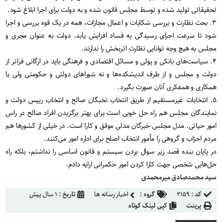
تحقیقاتی تولید شده و توسط مجلس قانون شده و به دولت برای اجرا ابلاغ شود.
۳. بحث نظارت و بررسی شکایات و اعمال مجازات، همه در یک قوه بررسی و اجرا
شود تا سرعت اجرای رسیدگی به فساد افزایش یابد. دولت به عنوان مجری و
مجلس به هیچ وجه توانایی نظارت اثربخش را ندارند.
۴. سیاست‌های بانکی و پولی و مسائل اقتصادی و فرهنگی باید در ارگانی فراتر از
دولت و مجلس و از طرف اندیشکده‌ها و نه شوراهای دولتی و حکومتی ولی با
همکاری و همفکری آنان صورت بگیرد.
۵. انتخابات غیرمستقیم از طریق انتخاب نخبگان صالح و انتخاب رییس دولت و
نمایندگان مجلس هم راه حل خوبی است برای بهتر برگزیدن افراد صالح در راس
امور حیاتی. مدل مجلس خبرگان مدلی موفق و کارا است. در خیلی از کشورها هم
مردم احزاب و گروهی را مأمور انتخاب اصلح برای اداره امور می‌کنند.
در پایان بنده قصد زیر سوال بردن سیستم و قانون اساسی را نداشتم، بلکه راه
حل‌هایی شخصی جهت کارا کردن امور حکمرانی ارایه دادم.
سید محمدصادق میرمحمدی
کد :
۲۱۵۹
گروه :
اخبار رسانه ها
تاریخ :
۱ سال پیش
پرینت
کپی لینک کوتاه