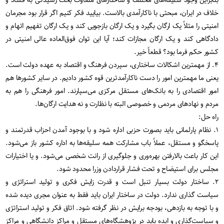
بنابراین وجود سلیقه‌های مختلف و ساختارهای متفاوت بحث رسیدگی به فساد و
خلاف در ایران، مبحثی با ناکارآمدی بالاست. بیایید فکر کنیم اگر قرار بود مجرمان
امنیتی را مثلاً یک ارگان بگیرد و یک ارگان بازجویی کند و یک ارگان تفهیم اتهام و
دادگاهی کند و یک ارگان مجازات کند؛ آیا این توان فوق‌العاده عالی امنیتی در
کشور حکم فرما بود؟ قطعاً خیر.
۴. از مهمترین اشکالات ساختاری، سپردن فرهنگ و اقتصاد به عهده دولت است.
یعنی ما مهمترین امور را دست ناکارآمدترین قوه کشور دادیم. در سایر کشورها هم
امور اقتصادی را به بانک‌های مستقل مرکزی می‌سپارند. امور فرهنگی را هم به
مردم و نهادهای مردمی و خصوصی البته با نظارت و نه هدایت ارگان‌ها.
راه حل:
۱. نظام پارلمانی باید بصورت حزبی اداره شود و با بوجود آمدن احزاب قدرتمند و
پاسخگو و مستقل، عملاً باب مشارکت همه سلیقه‌ها به اداره کشور باز می‌شود.
این کار باعث بالارفتن بهره‌وری و جلوگیری از رانت شخصی می‌شود. و یا اختیارات
مجلس برای استیضاح و تحت فشار قراردادن وزرا محدود شود.
۲. ساختار دولت بسیار تنبل است و قدرت زایش فکری و تولید استراتژی و
سیاست گذاری ندارد. دولت در ساختار ایران باید فقط به عنوان مجری دیده شده
و با توجه به بازدهی، بودجه برایش در نظر گرفته شود. اتاق فکر و تولید استراتژی
و سیاست‌گذاری و ایده باید در پژوهشگاه‌های مستقل و مراکز دانشگاهی و مراکز