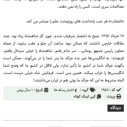
محاکمات سری است، کسی را راه نمی دهند.
«انتخاب» هر شب یادداشت های روزنوشت علم را منتشر می کند.
۱۷ خرداد ۱۳۵۱: صبح به اختصار شرفیاب شدم. چون کار شاهنشاه زیاد بود. چند
ملاقات خارجی داشتند که ممکن نبود ساعت آن جلو و عقب بشود، از جمله
معاون رئیس جمهور رومانی... سر شام رفتم. شاهنشاه را خیلی سرحال یافتم.
فرمودند: به انگلیسی‌ها خبر بده جرائد ما پدر شما را در می‌آورند. ممکن است
بگویند جرائد شما در کشور ما تأثیر ندارد، ولی لااقل در کشور ما که وضع شما
انگلیسی‌ها را خراب میکند. همین بس است. فرمایش شاه خیلی درست است،
البته مشروط به این که جرائد ما وزنی هم در ایران می‌داشتند!
کد :
۱۹۵۸
گروه :
اخبار رسانه ها
تاریخ :
۱ سال پیش
پرینت
کپی لینک کوتاه
دیدگاه